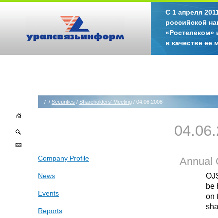
С 1 апреля 20
российской на
«Ростелеком» 
в качестве ее
/
/
Securities
/
Shareholders' Meeting
/ 04.06.2008
04.06
Company Profile
Annual 
OJS
News
be 
Events
on 
sha
Reports