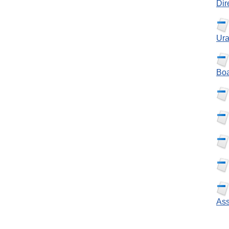
Dir
Ura
Boa
Ass