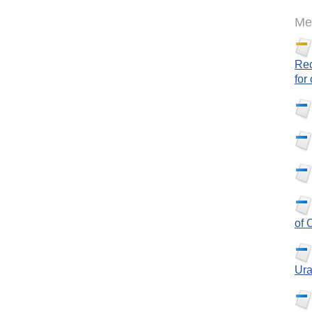
Mee
Rec
for
of 
Ura