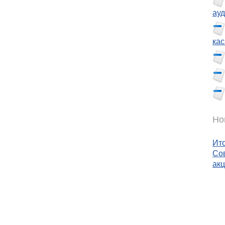
ау
ка
Но
Ит
Сов
ак