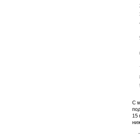
С 
под
15
ниж