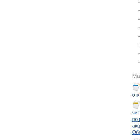
Ма
от
чи
по 
акц
Общ