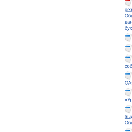
рез
Общ
дан
бух
со
ОА
«У
вы
Об