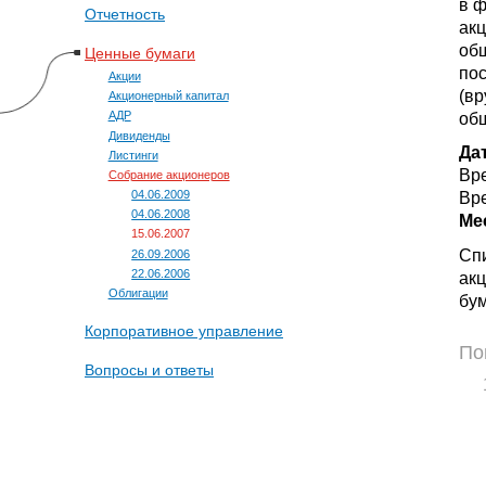
в ф
Отчетность
ак
общ
Ценные бумаги
по
Акции
(вр
Акционерный капитал
об
АДР
Дивиденды
Да
Листинги
Вре
Собрание акционеров
04.06.2009
Вре
04.06.2008
Мес
15.06.2007
Спи
26.09.2006
22.06.2006
ак
Облигации
бум
Корпоративное управление
По
Вопросы и ответы