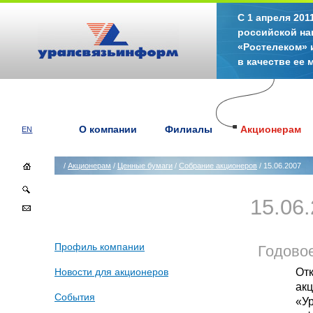
С 1 апреля 20
российской на
«Ростелеком» 
в качестве ее
О компании
Филиалы
Акционерам
EN
/
Акционерам
/
Ценные бумаги
/
Собрание акционеров
/ 15.06.2007
15.06
Профиль компании
Годово
От
Новости для акционеров
ак
События
«У