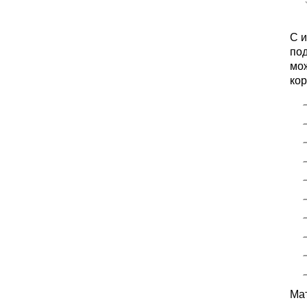
С 
под
мож
кор
Ма