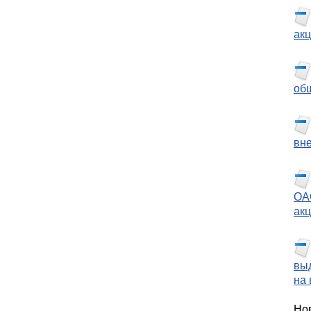
ак
об
вн
ОА
акц
вы
на
Нов