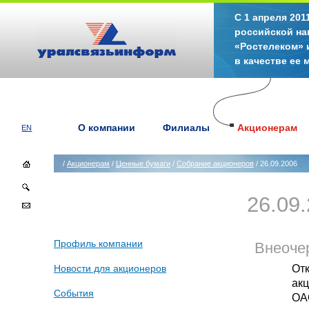
С 1 апреля 20
российской на
«Ростелеком» 
в качестве ее
О компании
Филиалы
Акционерам
EN
/
Акционерам
/
Ценные бумаги
/
Собрание акционеров
/ 26.09.2006
26.09
Профиль компании
Внеоче
От
Новости для акционеров
ак
События
ОА