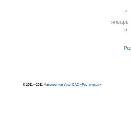
07
январь
21
Ра
© 2011—2011
Макрорегион Урал ОАО «Ростелеком»