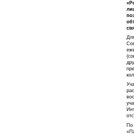
«Р
ли
по
об
свя
Для
Со
еж
(со
дру
пр
кол
Уч
ра
вос
уча
Инт
отс
По
«Па