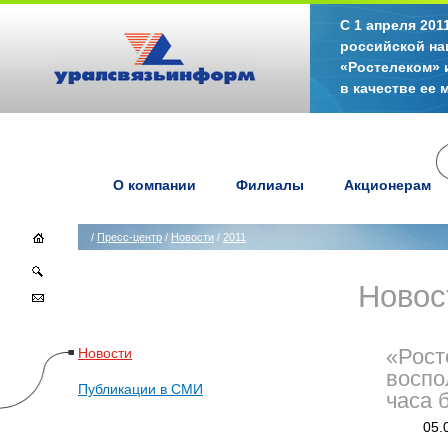
С 1 апреля 20
российской на
«Ростелеком» 
в качестве ее
О компании
Филиалы
Акционерам
/
Пресс-центр
/
Новости
/
2011
Новос
Новости
«Рост
воспо
Публикации в СМИ
часа 
05.