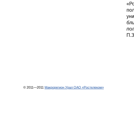
«Р
пол
ун
бл
по
П.З
© 2011—2011
Макрорегион Урал ОАО «Ростелеком»