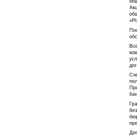
общ
Акц
об
«Р
По
об
Вс
ком
усл
до
Сче
пол
Про
бан
Гр
бе
бюр
пре
До