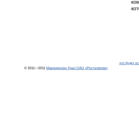
ком
кот
что будет е
© 2011—2011
Макрорегион Урал ОАО «Ростелеком»