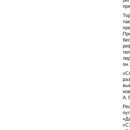
рег
пр
То
та
пр
Пр
бес
реф
тел
лид
он.
«С
раз
выв
но
А. 
Ре
пу
«Д
«С