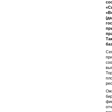
со
«С
«В
(д
го
пр
пр
Та
ба
Сег
пр
со
вып
То
пло
рео
Ожи
бир
фи
отч