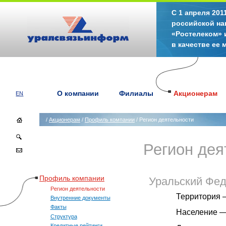
С 1 апреля 20
российской на
«Ростелеком» 
в качестве ее
О компании
Филиалы
Акционерам
EN
/
Акционерам
/
Профиль компании
/ Регион деятельности
Регион дея
Профиль компании
Уральский Фед
Регион деятельности
Территория —
Внутренние документы
Факты
Население — 
Структура
Кредитные рейтинги