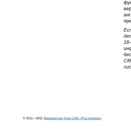
фу
вер
анг
пр
Есл
деп
18-
ин
бе
СКР
сис
© 2011—2011
Макрорегион Урал ОАО «Ростелеком»