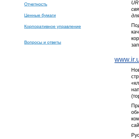
UR
Отчетность
свя
дл
Ценные бумаги
По
Корпоративное управление
кач
ко
Вопросы и ответы
зап
www.ir.u
Но
стр
«к
нап
(т
При
об
ко
сай
Рус