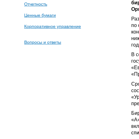
би
Отчетность
Ор
Ценные бумаги
Ра
по 
Корпоративное управление
кон
ниж
Вопросы и ответы
год
В с
гос
«Е
«П
Сро
со
«У
пре
Би
«А
вк
спи