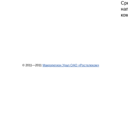
Сре
на
ко
© 2011—2011
Макрорегион Урал ОАО «Ростелеком»