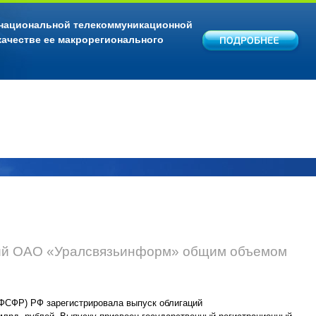
 национальной телекоммуникационной
качестве ее макрорегионального
ций ОАО «Уралсвязьинформ» общим объемом
ФСФР) РФ зарегистрировала выпуск облигаций