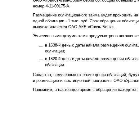
ОАО «Уралсвязьинформ» серии 08, общим объемом 2 м
номер 4-11-00175-А.
Размещение облигационного займа будет проходить н
одной облигации - 1 тыс. руб. Срок обращения облигац
выпуска является ОАО АКБ «Связь-Банк».
Эмиссионными документами предусмотрено погашение 
в 1638-й день с даты начала размещения облига
облигации;
в 1820-й день с даты начала размещения облига
облигации.
Средства, полученные от размещения облигаций, буду
и реализацию инвестиционной программы ОАО «Уралс
Напомним, в настоящее время в обращении находятся 