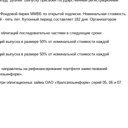
лрд. рублей. Выпуску присвоен государственный регистрационный
а Фондовой бирже ММВБ по открытой подписке. Номинальная стоимость
ий - пять лет. Купонный период составляет 182 дня. Организатором
облигаций последовательно частями в следующие сроки:
ций выпуска в размере 50% от номинальной стоимости каждой
ций выпуска в размере 50% от номинальной стоимости каждой
т направлены на рефинансирование портфеля заимствований
вязьинформ».
три облигационных займа ОАО «Уралсвязьинформ» серий 05, 06 и 07.