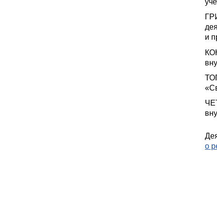
уч
ГР
де
и 
КО
вн
ТО
«С
ЧЕ
вн
Де
о 