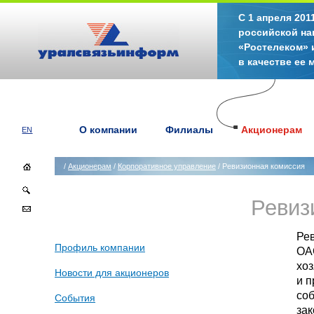
С 1 апреля 20
российской на
«Ростелеком» 
в качестве ее
О компании
Филиалы
Акционерам
EN
/
Акционерам
/
Корпоративное управление
/ Ревизионная комиссия
Ревиз
Ре
Профиль компании
ОА
хо
Новости для акционеров
и п
со
События
зак