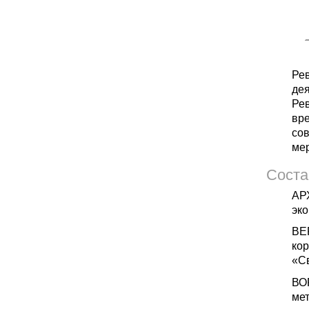
Ре
дея
Ре
вре
сов
мер
Соста
АР
эк
ВЕ
ко
«С
ВО
мет