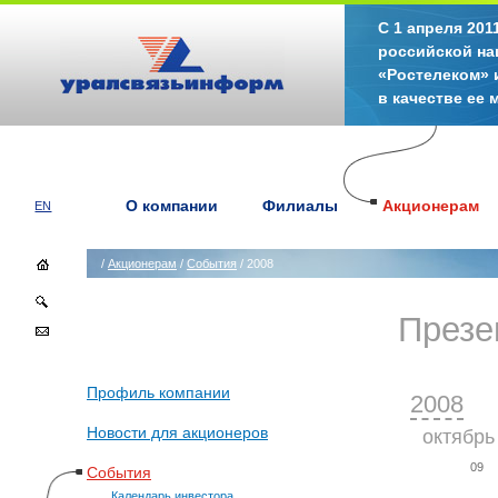
С 1 апреля 20
российской на
«Ростелеком» 
в качестве ее
О компании
Филиалы
Акционерам
EN
/
Акционерам
/
События
/ 2008
Презе
Профиль компании
2008
Новости для акционеров
октябрь
09
События
Календарь инвестора