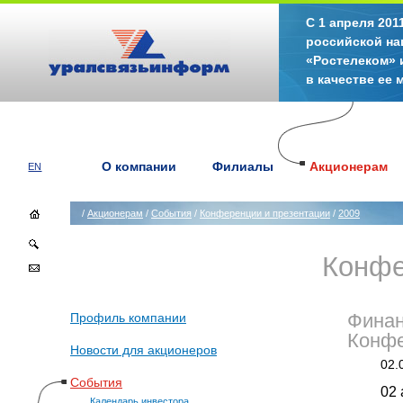
С 1 апреля 20
российской на
«Ростелеком» 
в качестве ее
О компании
Филиалы
Акционерам
EN
/
Акционерам
/
События
/
Конференции и презентации
/
2009
Конфе
Профиль компании
Финан
Конфе
Новости для акционеров
02.
События
02 
Календарь инвестора