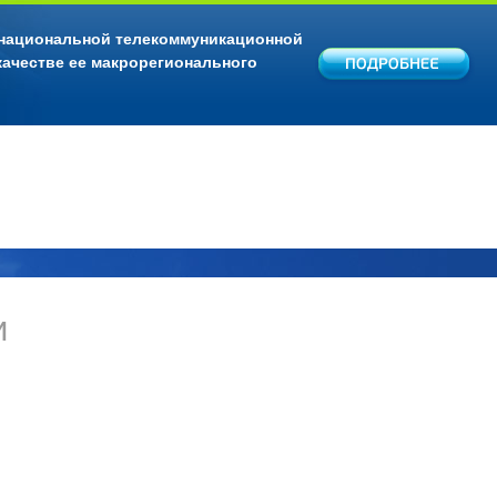
 национальной телекоммуникационной
качестве ее макрорегионального
и