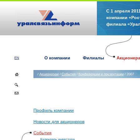
С 1 апреля 20
компании «Рос
филиала «Ура
О компании
Филиалы
Акционер
EN
/
Акционерам
/
События
/
Конференции и презентации
/ 2007
Профиль компании
Новости для акционеров
События
Календарь инвестора