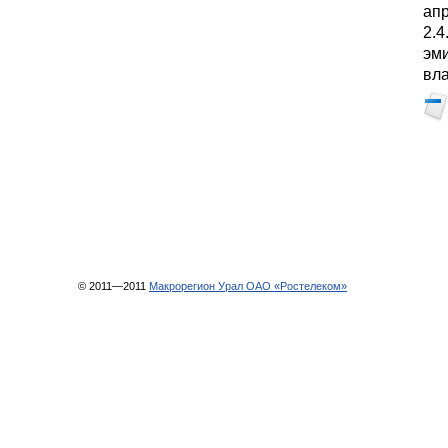
апр
2.4
эми
вла
© 2011—2011
Макрорегион Урал ОАО «Ростелеком»