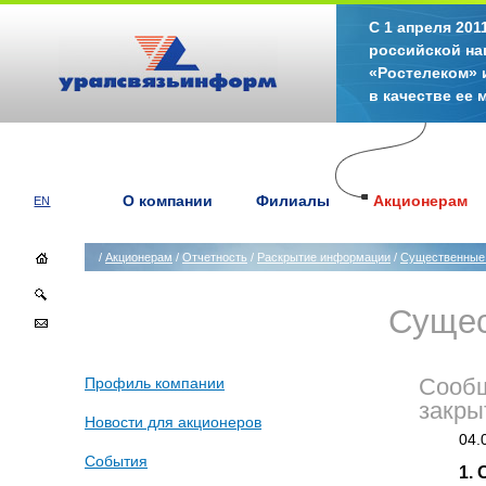
С 1 апреля 20
российской на
«Ростелеком» 
в качестве ее
О компании
Филиалы
Акционерам
EN
/
Акционерам
/
Отчетность
/
Раскрытие информации
/
Существенные
Сущес
Профиль компании
Сообщ
закры
Новости для акционеров
04.
События
1.