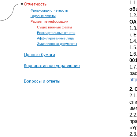
1.
Отчетность
об
Финансовая отчетность
1.
Годовые отчеты
ОА
Раскрытие информации
1.3
Существенные факты
Ежеквартальные отчеты
г. 
Аффилированные лица
1.
Эмиссионные документы
1.
1.6
Ценные бумаги
00
Корпоративное управление
1.7
ра
htt
Вопросы и ответы
2.
2.1
спи
им
2.2
пр
«У
2.3