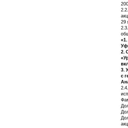
200
2.2
акц
29 
2.3
об
«1
Уф
2.
«У
вк
3.
с 
Ан
2.
ис
Фам
Дол
До
Дол
акц