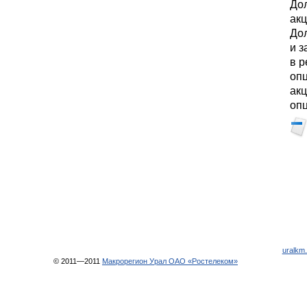
До
акц
Дол
и 
в р
опц
ак
оп
uralkm.
© 2011—2011
Макрорегион Урал ОАО «Ростелеком»