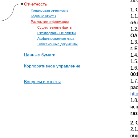
29.
Отчетность
1.
Финансовая отчетность
1.
Годовые отчеты
об
Раскрытие информации
Существенные факты
1.
Ежеквартальные отчеты
ОА
Аффилированные лица
1.3
Эмиссионные документы
г. 
1.
Ценные бумаги
1.
Корпоративное управление
1.6
00
1.7
Вопросы и ответы
ра
htt
1.8
ис
га
2.
2.1
общ