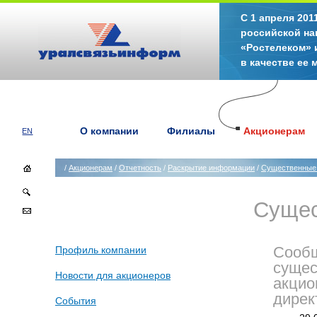
С 1 апреля 20
российской на
«Ростелеком» 
в качестве ее
О компании
Филиалы
Акционерам
EN
/
Акционерам
/
Отчетность
/
Раскрытие информации
/
Существенные
Сущес
Профиль компании
Сообщ
сущес
Новости для акционеров
акцио
дирек
События