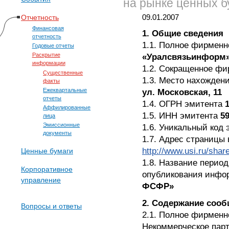
на рынке ценных б
Отчетность
09.01.2007
Финансовая
1. Общие сведения
отчетность
1.1. Полное фирмен
Годовые отчеты
«Уралсвязьинформ
Раскрытие
информации
1.2. Сокращенное ф
Существенные
1.3. Место нахожден
факты
ул. Московская, 11
Ежеквартальные
отчеты
1.4. ОГРН эмитента
Аффилированные
1.5. ИНН эмитента
5
лица
Эмиссионные
1.6. Уникальный код
документы
1.7. Адрес страницы
http://www.usi.ru/shar
Ценные бумаги
1.8. Название перио
Корпоративное
опубликования инф
управление
ФСФР»
2. Содержание соо
Вопросы и ответы
2.1. Полное фирменн
Некоммерческое парт