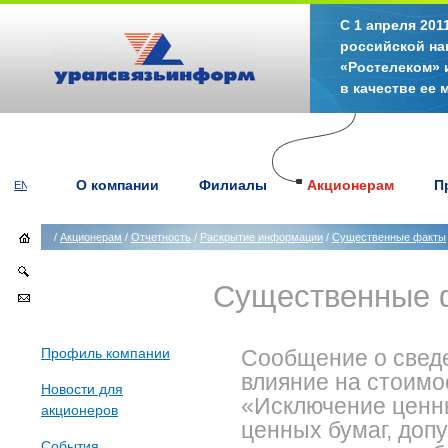
С 1 апреля 20
российской на
«Ростелеком» 
в качестве ее
О компании
Филиалы
Акционерам
П
EN
/
Акционерам
/
Отчетность
/
Раскрытие информации
/
Существенные факты
Существенные 
Профиль компании
Сообщение о сведе
влияние на стоимо
Новости для
«Исключение ценны
акционеров
ценных бумаг, доп
События