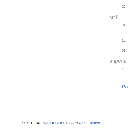
20
май
31
11
02
апрель
12
Ра
© 2011—2011
Макрорегион Урал ОАО «Ростелеком»