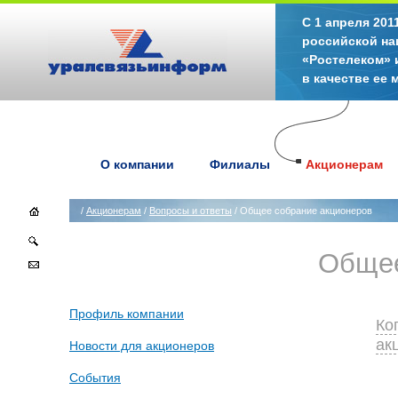
С 1 апреля 20
российской на
«Ростелеком» 
в качестве ее
О компании
Филиалы
Акционерам
/
Акционерам
/
Вопросы и ответы
/ Общее собрание акционеров
Общее
Профиль компании
Ко
ак
Новости для акционеров
События