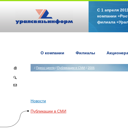
С 1 апреля 20
компании «Рос
филиала «Ура
О компании
Филиалы
Акционер
/
Пресс-центр
/
Публикации в СМИ
/
2006
Новости
Публикации в СМИ