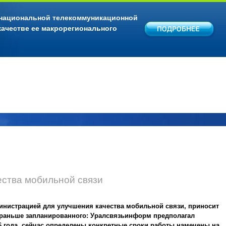
 национальной телекоммуникационной
качестве ее макрорегионального
ства мобильной связи
нистрацией для улучшения качества мобильной связи, приносит
 раньше запланированного: Уралсвязьинформ предполагал
06 года, сейчас определены конкретные сроки работы намечены на