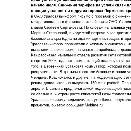
начало июля. Снижения тарифов на услуги связи в
станции установят и в других городах Пермского кр
в ОАО Уралсвязьинформ письмо с просьбой о снижении
межрегионального филиала сотовой связи ОАО Уралсв
главой Сергеем Сертаковым. По словам начальника уп
Марины Степановой, в ходе этой встречи была достигн
базовые станции (одна на здании администрации, втор
Уралсвязьинформ поработали с каждым абонентами, н
выяснили, в какое время начинаются проблемы с дозво
Как рассказал начальник отдела развития сети сотово
квартале 2006 года пять-семь станций планируют уста
того, в Березниках установят коммутатор, который поз
разгрузив сети. В третьем квартале базовые станции у
Чердынь, Краснокамск и другие. На модернизацию сет
решил дополнительно выделить 150 млн. рублей. План
апреле. В связи с предполагаемой модернизацией числ
со связью в быстром росте клиентской базы Уралсвязь
Уралсвязьинформу подключились уже более полумиллио
процентов, об этом сообщает Mobime.ru.