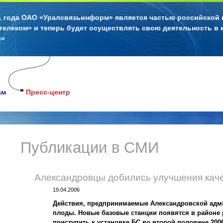
11 года ОАО «Уралсвязьинформ» является частью российской
телеком» и теперь будет осуществлять свою деятельность в 
л»
ам
Пресс-центр
Публикации в СМИ
Александровцы добились улучшения каче
19.04.2006
Действия, предпринимаемые Александровской адми
плоды. Новые базовые станции появятся в районе
приступить к установке БС во второй половине 20