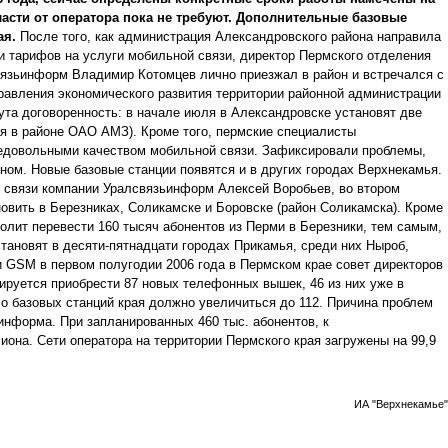
ласти от оператора пока не требуют. Дополнительные базовые
ая.
После того, как администрация Александровского района направила
 тарифов на услуги мобильной связи, директор Пермского отделения
язьинформ Владимир Котомцев лично приезжал в район и встречался с
равления экономического развития территории районной администрации
ута договоренность: в начале июля в Александровске установят две
ая в районе ОАО АМЗ). Кроме того, пермские специалисты
едовольными качеством мобильной связи. Зафиксировали проблемы,
ном. Новые базовые станции появятся и в других городах Верхнекамья.
й связи компании Уралсвязьинформ Алексей Воробьев, во втором
новить в Березниках, Соликамске и Боровске (район Соликамска). Кроме
волит перевести 160 тысяч абонентов из Перми в Березники, тем самым,
становят в десяти-пятнадцати городах Прикамья, среди них Ныроб,
и GSM в первом полугодии 2006 года в Пермском крае совет директоров
ируется приобрести 87 новых телефонных вышек, 46 из них уже в
о базовых станций края должно увеличиться до 112. Причина проблем
информа. При запланированных 460 тыс. абонентов, к
на. Сети оператора на территории Пермского края загружены на 99,9
ИА "Верхнекамье"