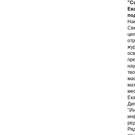
"С
Ек
по
На
Све
це
отр
жур
ос
пре
нау
тво
ма
ма
мес
Ека
Ди
"Ин
ин
ред
Ря