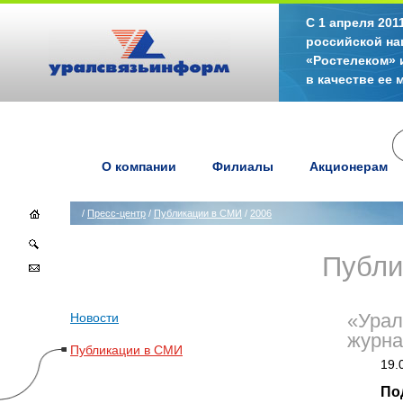
С 1 апреля 20
российской на
«Ростелеком» 
в качестве ее
О компании
Филиалы
Акционерам
/
Пресс-центр
/
Публикации в СМИ
/
2006
Публи
Новости
«Урал
журна
Публикации в СМИ
19.
По