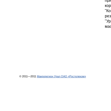
при
кор
"Ко
ре
"Ур
мас
© 2011—2011
Макрорегион Урал ОАО «Ростелеком»