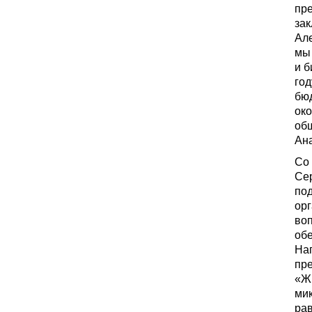
пр
за
Ал
мы
и б
год
бюд
око
общ
Ана
Со
Сер
по
орг
воп
обе
На
пре
«Ж
мик
рав