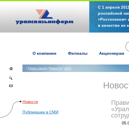
С 1 апреля 20
российской на
«Ростелеком» 
в качестве ее
О компании
Филиалы
Акционерам
/
Пресс-центр
/
Новости
/
2010
Новос
Новости
Прави
«Урал
Публикации в СМИ
сотру
05.