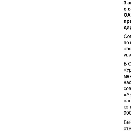
3 
о 
ОА
пр
ди
Со
по
обл
ува
В С
«Ур
мен
нас
со
«Ак
на
кон
900
Вы
отм