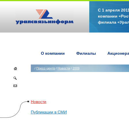
С 1 апреля 20
компании «Рос
филиала «Ура
О компании
Филиалы
Акционер
/
Пресс-центр
/
Новости
/
2009
Новости
Публикации в СМИ