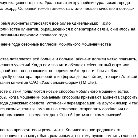
муникационного рынка Урала охватил крупнейшие уральские города:
Салехард. Основной темой телемоста стало - мошенничество в сотовых
время абоненты становятся все более бдительными: число
оличестве клиентов, обращающихся к операторам связи, снизилось на
налогичным периодом прошлого года.
ечение года сезонные всплески мобильного мошенничества
ства появляется всё больше и больше, абонент должен чётко понимать,
твенного участия! Когда вам звонят и обещают «бесплатный сыр» или
авайтесь на провокации, не перечисляйте деньги. При любом
лужбу оператора, проверяйте информацию на сайте», - говорит Алексей
вания клиентов ОАО «Уралсвязьинформ» (ТМ Utel).
месте с этим появляются новые способы мобильного мошенничества.
обы, когда мошенники обманным способом призывают абонента сбросить
ода денежных средств, установки переадресации на другой номер и так
 незнакомые коды и команды на телефоне, отправлять сообщения на
информацию», - предупреждает Сергей Третьяков, коммерческий
ентов приносят свои результаты. Количество пострадавших от
ошенничества могут быть различными, поэтому нужно помнить главное