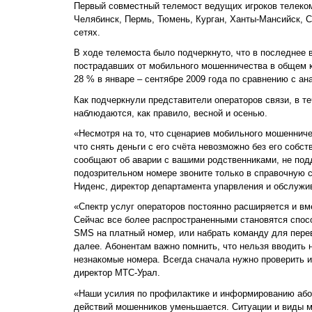
Первый совместный телемост ведущих игроков телеком
Челябинск, Пермь, Тюмень, Курган, Ханты-Мансийск, 
сетях.
В ходе телемоста было подчеркнуто, что в последнее 
пострадавших от мобильного мошенничества в общем к
28 % в январе – сентябре 2009 года по сравнению с а
Как подчеркнули представители операторов связи, в т
наблюдаются, как правило, весной и осенью.
«Несмотря на то, что сценариев мобильного мошенниче
что снять деньги с его счёта невозможно без его собс
сообщают об аварии с вашими родственниками, не подд
подозрительном номере звоните только в справочную с
Ниденс, директор департамента упарвления и обслужи
«Спектр услуг операторов постоянно расширяется и в
Сейчас все более распространенными становятся спос
SMS на платный номер, или набрать команду для перев
далее. Абонентам важно помнить, что нельзя вводить
незнакомые номера. Всегда сначала нужно проверить 
директор МТС-Урал.
«Наши усилия по профилактике и информированию абон
действий мошенников уменьшается. Ситуации и виды м