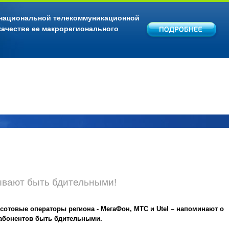
 национальной телекоммуникационной
качестве ее макрорегионального
ывают быть бдительными!
 сотовые операторы региона - МегаФон, МТС и Utel – напоминают о
абонентов быть бдительными.