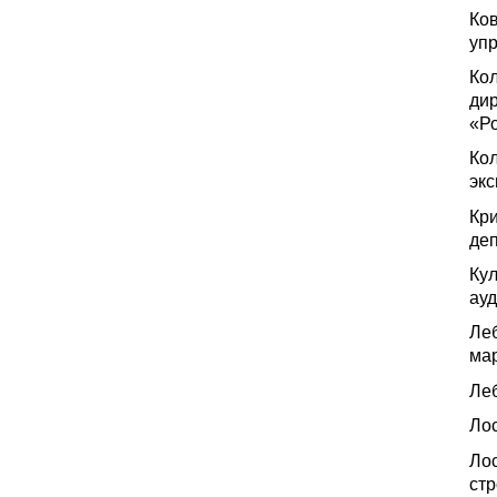
Ков
уп
Кол
ди
«Ро
Кол
эк
Кр
деп
Кул
ауд
Леб
ма
Леб
Лос
Ло
стр