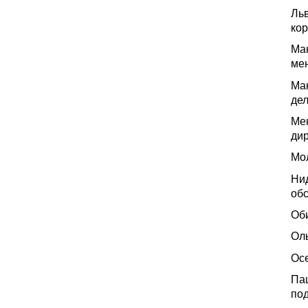
Ль
ко
Ма
ме
Ма
де
Ме
дир
Мол
Ни
об
Об
Оль
Осе
Па
под