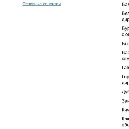
Основные лицензии
Ба
Бел
ди
Бу
с 
Быч
Вас
ком
Га
Гор
дир
Ду
За
Кич
Кл
обе