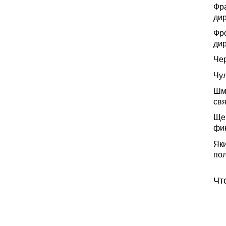
Фр
дир
Фро
ди
Чер
Чу
Шми
св
Щер
фи
Як
пол
Чт