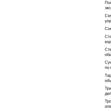
По
экс
Се
уп
Сок
Ст
ко
Сте
об
Су
по
Та
объ
Три
деп
Тр
опе