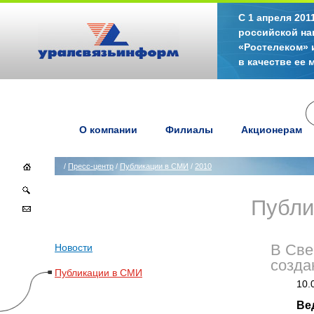
С 1 апреля 20
российской на
«Ростелеком» 
в качестве ее
О компании
Филиалы
Акционерам
/
Пресс-центр
/
Публикации в СМИ
/
2010
Публи
Новости
В Све
созда
Публикации в СМИ
10.
Ве