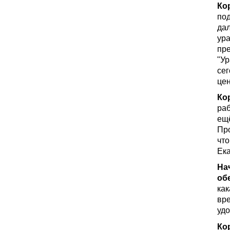
Ко
под
дал
ура
пре
"Ур
сег
цен
Ко
раб
ещё
Пр
что
Ека
На
об
как
вре
удо
Ко