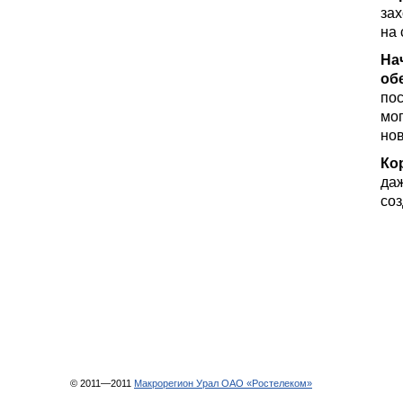
зах
на 
На
об
пос
мог
нов
Ко
да
соз
© 2011—2011
Макрорегион Урал ОАО «Ростелеком»