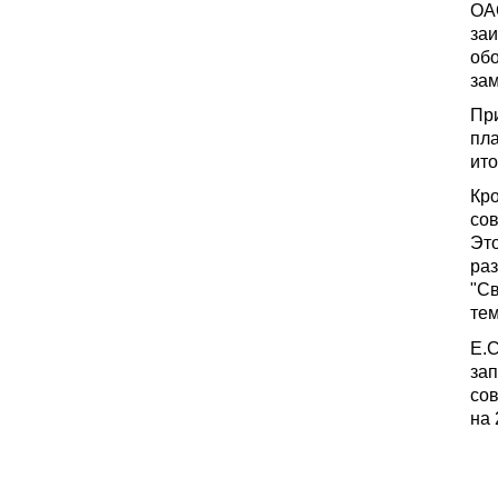
ОАО
заи
об
зам
При
пла
ито
Кро
сов
Это
раз
"Св
тем
Е.С
зап
сов
на 