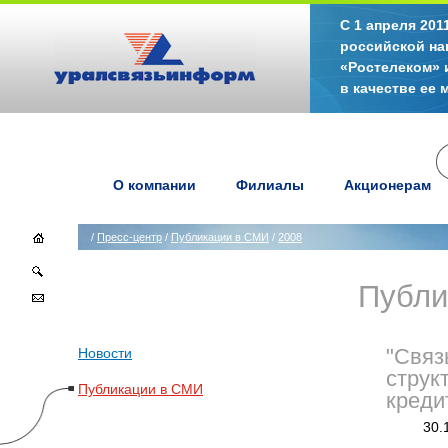
С 1 апреля 20
российской на
«Ростелеком» 
в качестве ее
О компании
Филиалы
Акционерам
/
Пресс-центр
/
Публикации в СМИ
/
2008
Публи
Новости
"Связ
струк
Публикации в СМИ
креди
30.