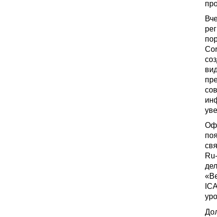
про
Вче
рег
пор
Cor
соз
вид
пр
сов
инф
уве
Оф
поя
свя
Ru
дел
«В
ICA
уро
До