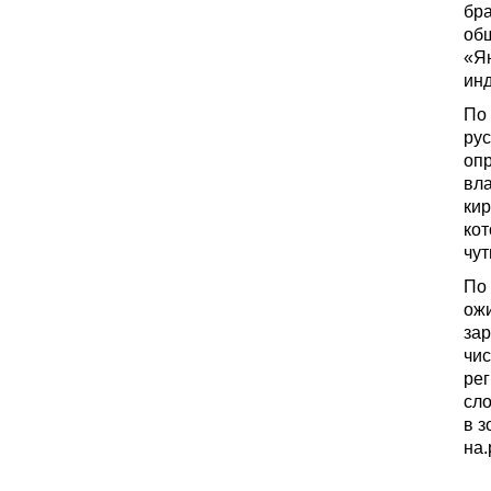
бра
об
«Я
инд
По
рус
опр
вла
кир
кот
чут
По 
ожи
зар
чис
рег
сло
в з
на.