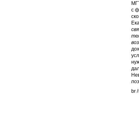
МГТ
с ф
ско
Ек
свя
тел
во
дох
усл
нуж
дал
Нев
по
br 