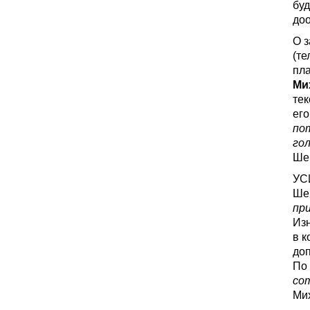
буд
доо
О з
(те
пл
Ми
тек
его
по
го
Ше
УСИ
Ше
при
Изн
в к
до
По 
со
Ми