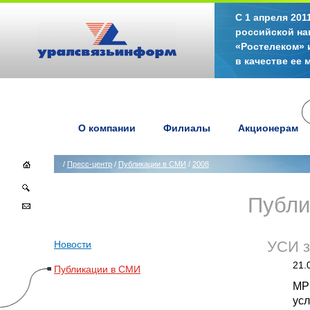
С 1 апреля 20
российской на
«Ростелеком» 
в качестве ее
О компании
Филиалы
Акционерам
/
Пресс-центр
/
Публикации в СМИ
/
2008
Публи
Новости
УСИ з
21.
Публикации в СМИ
МРК
усл