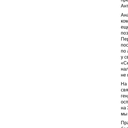
Ант
Ан
ко
еще
поэ
Пер
пос
по 
у с
«Се
нал
не
На
свя
ген
осп
на 
мы 
Пра