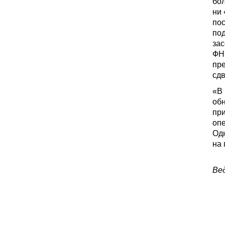
бо
ни 
пос
под
зас
ФНС
пре
сдв
«В 
обн
при
опе
Одн
на
Ве