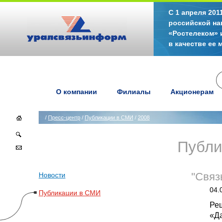
С 1 апреля 20
российской на
«Ростелеком» 
в качестве ее
О компании
Филиалы
Акционерам
/
Пресс-центр
/
Публикации в СМИ
/
2008
Публи
Новости
"Связ
04.
Публикации в СМИ
Ре
«Да