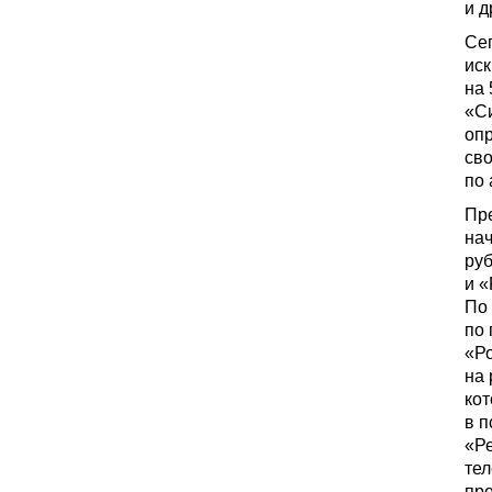
и д
Сег
ис
на 
«Си
опр
сво
по 
Пр
нач
руб
и «
По 
по 
«Ро
на 
ко
в п
«Р
тел
пре