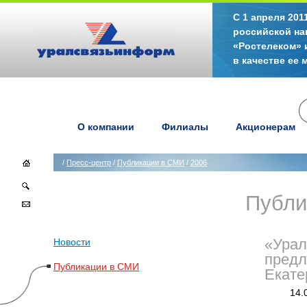
С 1 апреля 20
российской на
«Ростелеком» 
в качестве ее
О компании
Филиалы
Акционерам
/
Пресс-центр
/
Публикации в СМИ
/
2006
Публи
Новости
«Урал
предл
Публикации в СМИ
Екате
14.