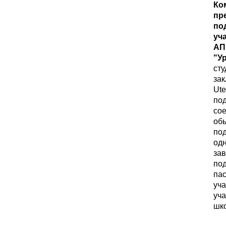
Ко
пр
по
уч
АП
"У
сту
зак
Ute
по
сое
обы
по
одн
зав
под
пас
уча
уча
шко