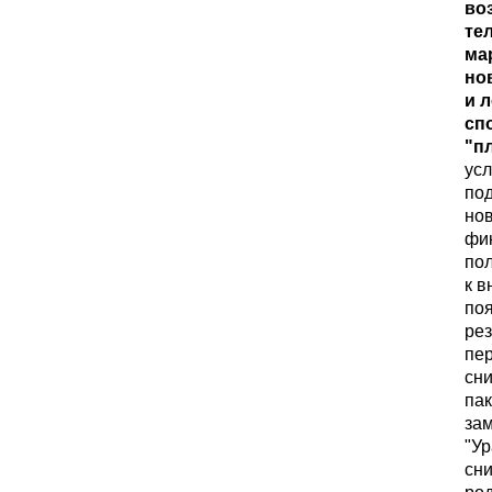
во
те
ма
но
и 
сп
"п
усл
под
нов
фик
пол
к в
по
рез
пер
сни
пак
зам
"Ур
сн
род