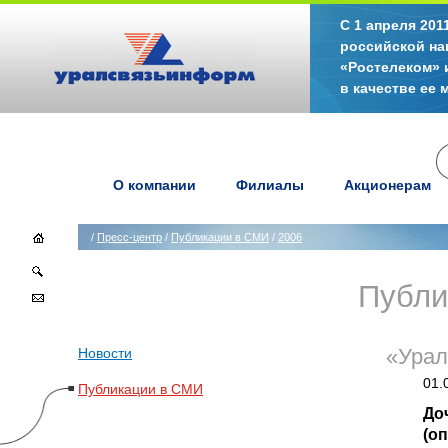
С 1 апреля 20
российской на
«Ростелеком» 
в качестве ее
О компании
Филиалы
Акционерам
/
Пресс-центр
/
Публикации в СМИ
/
2006
Публи
Новости
«Урал
01.
Публикации в СМИ
До
(о