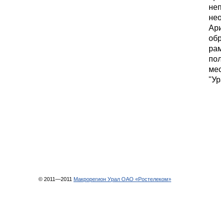
неп
нео
Ари
обр
ра
пол
ме
"У
© 2011—2011
Макрорегион Урал ОАО «Ростелеком»