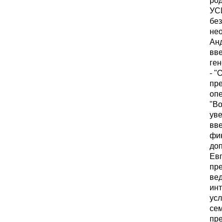
УС
бе
нео
Анд
вв
ген
- "
пре
опе
"Во
уве
вве
фик
доп
Ев
пр
ве
ин
усл
сем
пре