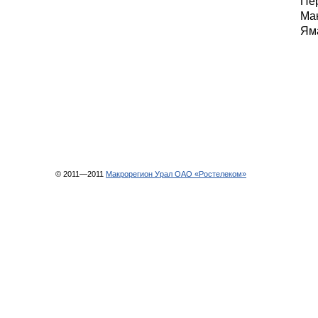
Пер
Ман
Яма
© 2011—2011
Макрорегион Урал ОАО «Ростелеком»