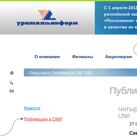
С 1 апреля 20
российской на
«Ростелеком» 
в качестве ее
О компании
Филиалы
Акционерам
/
Пресс-центр
/
Публикации в СМИ
/
2006
Публи
Новости
Четыр
Utel
Публикации в СМИ
27.
Се