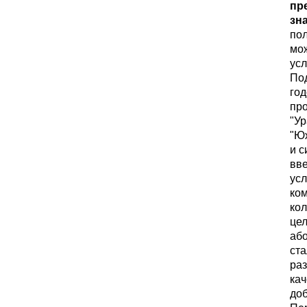
пр
зн
пол
мож
усл
По
год
пр
"У
"Ю
и 
вве
усл
ком
кол
це
або
ста
раз
кач
доб