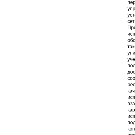
пер
уп
уст
сет
При
ис
обо
так
ун
уче
пол
дос
соо
рес
кач
исп
вз
кар
исп
под
коп
пре