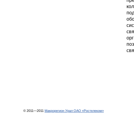
кол
по
обо
сис
свя
орг
по
свя
© 2011—2011
Макрорегион Урал ОАО «Ростелеком»