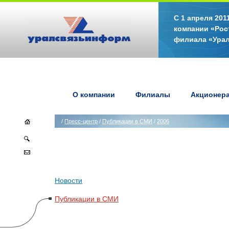
С 1 апреля 20
компании «Рос
филиала «Ура
О компании
Филиалы
Акционер
/
Пресс-центр
/
Публикации в СМИ
/
2006
Новости
Публикации в СМИ