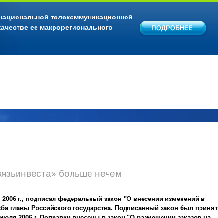
 национальной телекоммуникационной
качестве ее макрорегионального
вязьинвеста» больше нечем
 2006 г., подписал федеральный закон "О внесении изменений в
жба главы Российского государства. Подписанный закон был принят
юля 2006 г. Поправки внесены в закон "О размещении заказов на