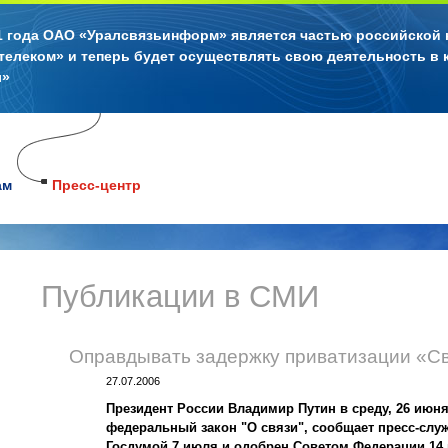
11 года ОАО «Уралсвязьинформ» является частью российской
телеком» и теперь будет осуществлять свою деятельность в 
л»
ам
Пресс-центр
Публикации в СМИ
Оправдывать задержку приватизации «С
27.07.2006
Президент России Владимир Путин в среду, 26 июня
федеральный закон "О связи", сообщает пресс-слу
Госдумой 7 июля и одобрен Советом Федерации 14 и