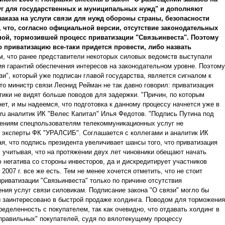
луг для государственных и муниципальных нужд" и дополняют
аказа на услуги связи для нужд обороны страны, безопасности
 что, согласно официальной версии, отсутствие законодательных
ой, тормозившей процесс приватизации "Связьинвеста". Поэтому
о приватизацию все-таки придется провести, либо назвать
, что ранее представители некоторых силовых ведомств выступали
ия гарантий обеспечения интересов на законодательном уровне. Поэтому
язи", который уже подписан главой государства, является сигналом к
что министр связи Леонид Рейман не так давно говорил: приватизация
тики не видят больше поводов для задержки. "Причин, по которым
ет, и мы надеемся, что подготовка к данному процессу начнется уже в
ru аналитик ИК "Велес Капитал" Илья Федотов. "Подпись Путина под
дениям спецпользователям телекоммуникационных услуг не
я эксперты ФК "УРАЛСИБ". Соглашается с коллегами и аналитик ИК
я, что подпись президента увеличивает шансы того, что приватизация
о, учитывая, что на протяжении двух лет чиновники обещают начать
 негатива со стороны инвесторов, да и дискредитирует участников
007 г. все же есть. Тем не менее хочется отметить, что не стоит
риватизации "Связьинвеста" только по причине отсутствия
ния услуг связи силовикам. Подписание закона "О связи" могло бы
ы заинтересовано в быстрой продаже холдинга. Поводом для торможения
ределенность с покупателем, так как очевидно, что отдавать холдинг в
 "правильных" покупателей, судя по вялотекущему процессу