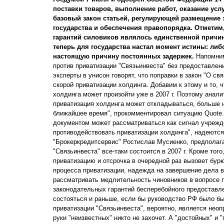
поставки товаров, выполнение работ, оказание ус
базовый закон статьей, регулирующей размещение з
государства и обеспечения правопорядка. Отметим,
гарантий силовиков являлось единственной причин
теперь для государства настал момент истины: либ
настоящую причину постоянных задержек.
Напомним
против приватизации "Связьинвеста" без предоставлен
эксперты в унисон говорят, что поправки в закон "О св
скорой приватизации холдинга. Добавим к этому и то, 
холдинга может произойти уже в 2007 г. Поэтому анали
приватизация холдинга может откладываться, больше н
ближайшее время", прокомментировал ситуацию Quote.
документом может рассматриваться как сигнал учреж
противодействовать приватизации холдинга", надеютс
"Брокеркредитсервис" Ростислав Мусиенко, предполага
"Связьинвеста" все-таки состоится в 2007 г. Кроме тог
приватизацию и отсрочка в очередной раз вызовет бурю
процесса приватизации, надежда на завершение дела в 2
рассматривать медлительность чиновников в вопросе п
законодательных гарантий бесперебойного предоставле
состояться и раньше, если бы руководство РФ было б
приватизации "Связьинвеста", вероятно, является неоп
руки "неизвестных" никто не захочет. А "достойных" и