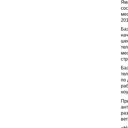
Яма
со
мес
201
Баз
нач
шес
те
ме
стр
Баз
тел
по 
ра
ноу
При
ант
раз
вет
«Н