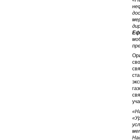
не
дос
ме
ди
Еф
мо
пр
Ори
сво
свя
ста
экс
газ
свя
уча
«Н
«У
ус
ме
На