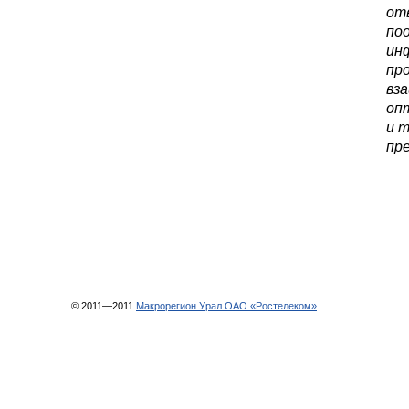
от
поо
ин
пр
вз
оп
и 
пр
© 2011—2011
Макрорегион Урал ОАО «Ростелеком»