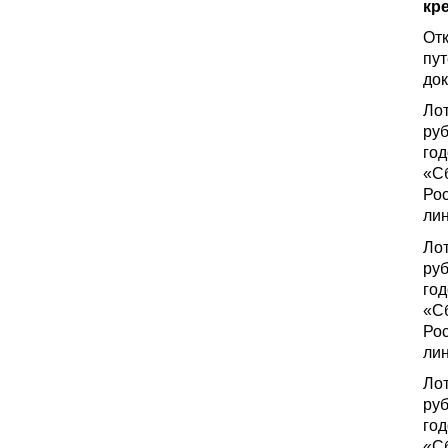
кр
Отк
пут
док
Лот
руб
год
«С
Ро
лин
Лот
руб
год
«С
Ро
лин
Лот
руб
год
«С