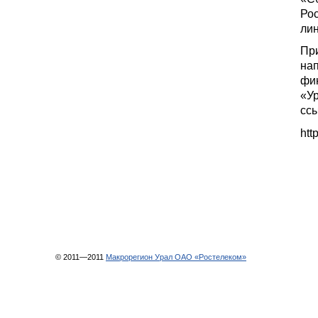
Ро
лин
Пр
на
фи
«У
ссы
htt
© 2011—2011
Макрорегион Урал ОАО «Ростелеком»