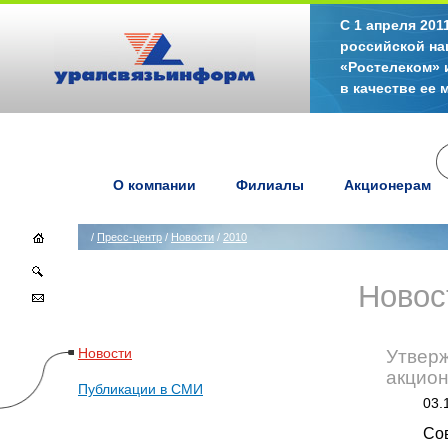
С 1 апреля 20
российской на
«Ростелеком» 
в качестве ее
О компании
Филиалы
Акционерам
/
Пресс-центр
/
Новости
/
2010
Новос
Новости
Утверж
акцио
Публикации в СМИ
03.
Со