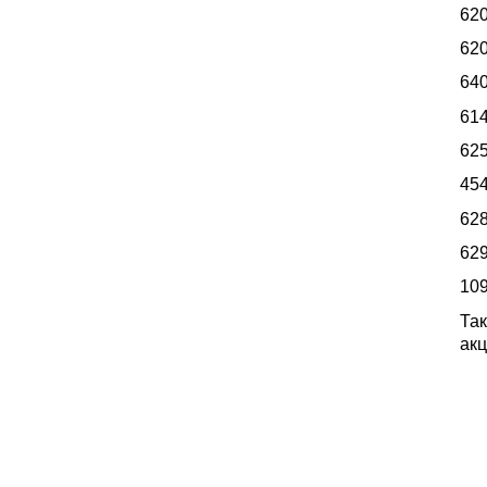
620
620
640
614
625
454
628
629
109
Так
акц