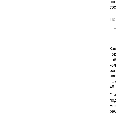
пов
сос
По
Ка
«Ур
соб
кол
рег
нап
г.Е
48,
С 
под
мож
раб