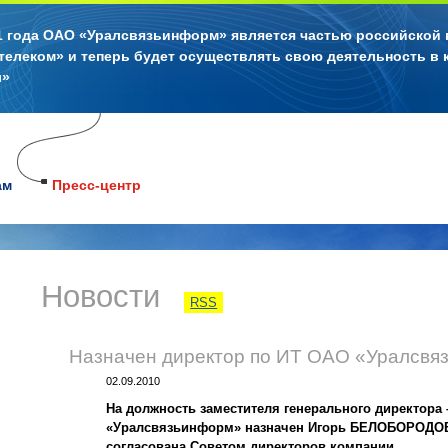
11 года ОАО «Уралсвязьинформ» является частью российской
телеком» и теперь будет осуществлять свою деятельность в 
л»
ам
Пресс-центр
Новости
RSS
Назначен директор по ИТ ОАО «Уралсв
02.09.2010
На должность заместителя генерального директор
«Уралсвязьинформ» назначен Игорь БЕЛОБОРОДОВ,
согласована Советом директоров компании.