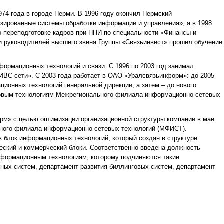
974 года в городе Перми. В 1996 году окончил Пермский
изированные системы обработки информации и управления», а в 1998
о переподготовке кадров при ППИ по специальности «Финансы и
и руководителей высшего звена Группы «Связьинвест» прошел обучение
формационных технологий и связи. С 1996 по 2003 год занимал
ИВС-сети». С 2003 года работает в ОАО «Уралсвязьинформ»: до 2005
ионных технологий генеральной дирекции, а затем – до нового
 новым технологиям Межрегионального филиала информационно-сетевых
м» с целью оптимизации организационной структуры компании в мае
ьного филиала информационно-сетевых технологий (МФИСТ).
блок информационных технологий, который создан в структуре
ческий и коммерческий блоки. Соответственно введена должность
информационным технологиям, которому подчиняются такие
ных систем, департамент развития биллинговых систем, департамент