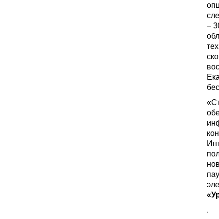
опц
сл
– 3
обл
те
ско
вос
Ека
бес
«С
обе
ин
ко
Инт
по
нов
пау
эле
«У
.