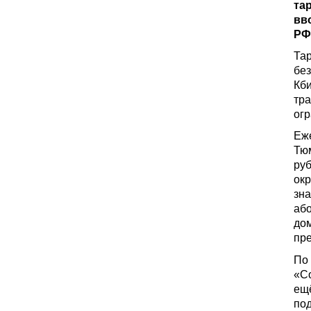
та
вв
РФ
Та
без
Кби
тра
огр
Еж
Тюм
ру
окр
зна
або
до
пре
По
«С
ещ
по