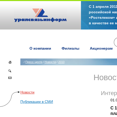
С 1 апреля 20
российской на
«Ростелеком» 
в качестве ее
О компании
Филиалы
Акционерам
/
Пресс-центр
/
Новости
/
2010
Новос
Новости
Интер
01.
Публикации в СМИ
С 
пл