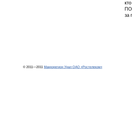
кто
ПО
за 
© 2011—2011
Макрорегион Урал ОАО «Ростелеком»