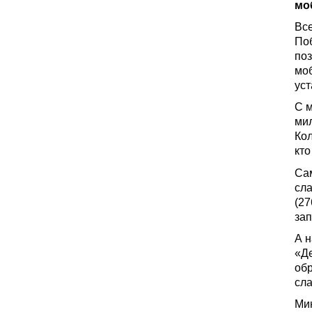
мо
Вс
Поб
поз
моб
уст
С 
мил
Кол
кто
Са
сла
(27
зап
А н
«Де
об
сла
Мин