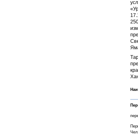
ус
«У
17.
250
изм
пре
Све
Ям
Тар
пр
кра
Ха
Наи
Пер
пер
Пер
Чел