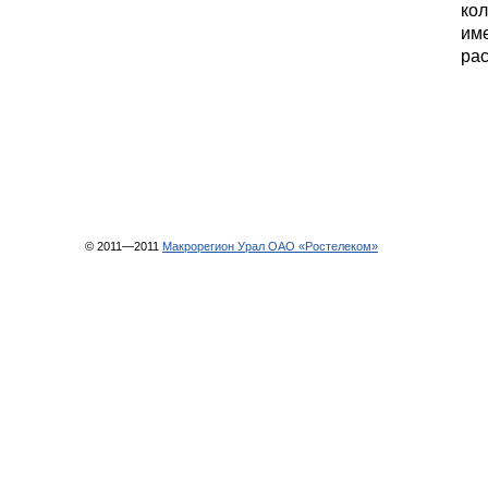
кол
име
рас
© 2011—2011
Макрорегион Урал ОАО «Ростелеком»