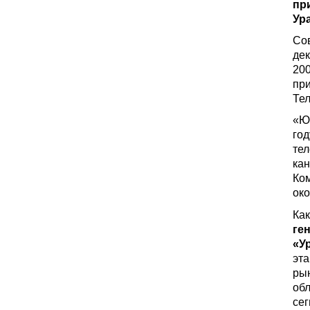
пр
Ур
Со
дек
20
пр
Те
«Ю
год
тел
кан
Ком
око
Ка
ге
«У
эта
рын
обл
сег