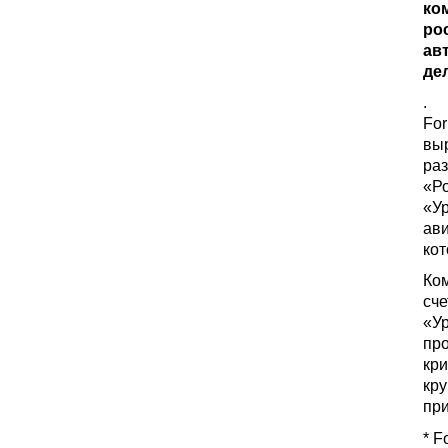
ко
ро
ав
де
.
Fo
выр
раз
«Ро
«Ур
ави
кот
Ком
сче
«Ур
про
кри
кр
при
* F