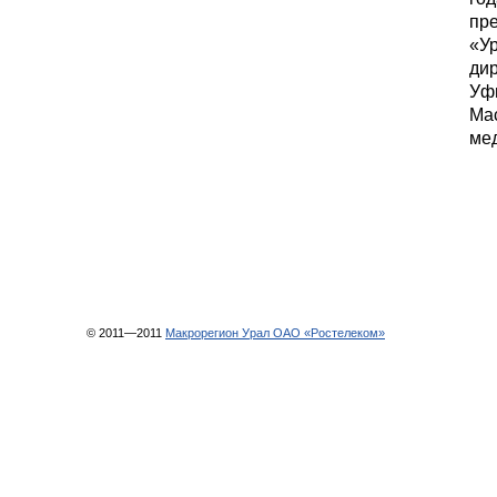
пр
«Ур
ди
Уф
Мас
мед
© 2011—2011
Макрорегион Урал ОАО «Ростелеком»