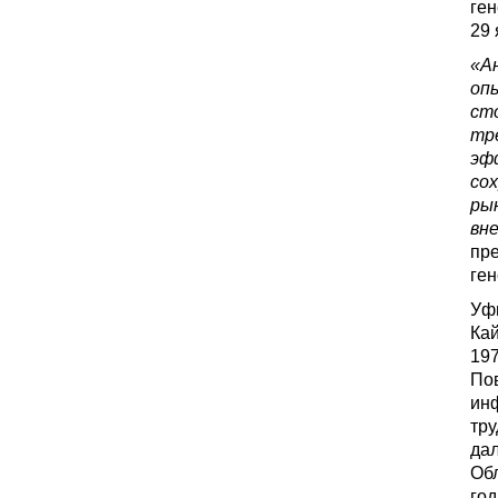
ген
29 
«А
оп
сто
тр
эф
со
ры
вн
пр
ге
Уфи
Кай
197
По
инф
тру
да
Обл
год