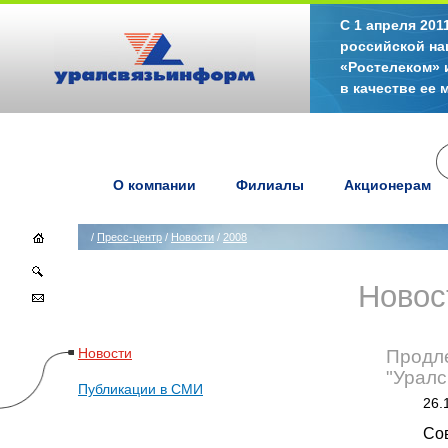
С 1 апреля 20
российской на
«Ростелеком» 
в качестве ее
О компании
Филиалы
Акционерам
/
Пресс-центр
/
Новости
/
2008
Новос
Новости
Продл
"Урал
Публикации в СМИ
26.
Со