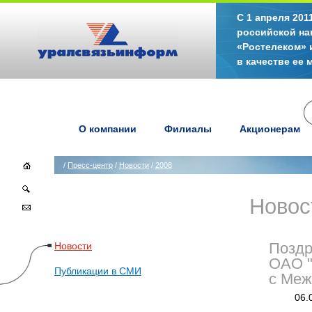
С 1 апреля 20
российской на
«Ростелеком» 
в качестве ее
О компании
Филиалы
Акционерам
/
Пресс-центр
/
Новости
/
2008
Новос
Новости
Поздр
ОАО "
Публикации в СМИ
с Меж
06.