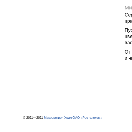
Ми
Се
пр
Пус
цв
вас
От 
и н
© 2011—2011
Макрорегион Урал ОАО «Ростелеком»