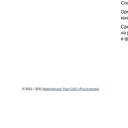
Сп
Ор
кон
Сре
на
и 
© 2011—2011
Макрорегион Урал ОАО «Ростелеком»