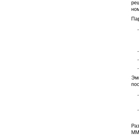
ре
ном
Па
Эм
пос
Ра
ММ