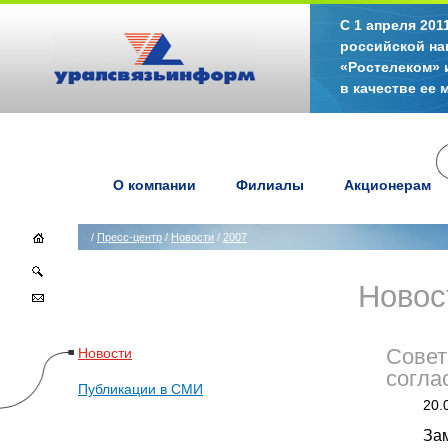
С 1 апреля 20
российской на
«Ростелеком» 
в качестве ее
О компании
Филиалы
Акционерам
/
Пресс-центр
/
Новости
/
2007
Новос
Новости
Совет
согла
Публикации в СМИ
20.
За