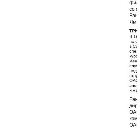
фи
со 
Ран
Ям
ТР
В 1
по 
в С
спе
кур
мен
слу
под
стр
ОАО
эле
Яма
Ран
ди
ОА
ком
ОА