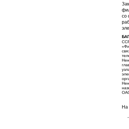
За
фи
со 
ра
эл
БА
ССР
«Фи
свя
тел
Нен
гла
узл
эле
орг
Нен
наз
ОАО
На