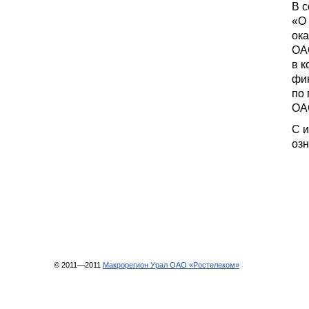
В с
«О 
ока
ОА
в к
фи
по 
ОА
С и
оз
© 2011—2011
Макрорегион Урал ОАО «Ростелеком»