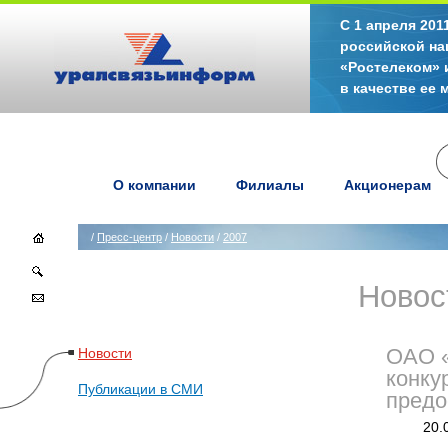
С 1 апреля 20
российской на
«Ростелеком» 
в качестве ее
О компании
Филиалы
Акционерам
/
Пресс-центр
/
Новости
/
2007
Новос
Новости
ОАО «
конку
Публикации в СМИ
предо
20.