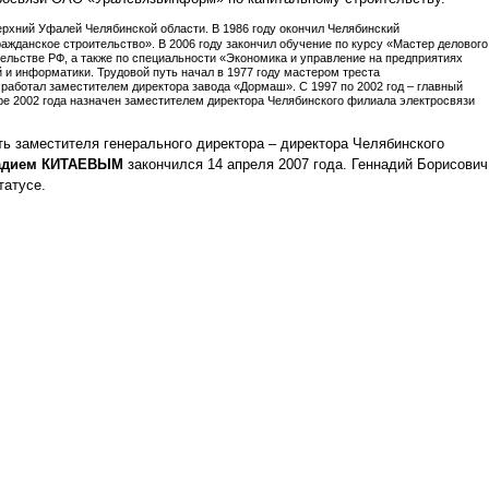
Верхний Уфалей Челябинской области. В 1986 году окончил Челябинский
жданское строительство». В 2006 году закончил обучение по курсу «Мастер делового
ельстве РФ, а также по специальности «Экономика и управление на предприятиях
 и информатики. Трудовой путь начал в 1977 году мастером треста
работал заместителем директора завода «Дормаш». С 1997 по 2002 год – главный
е 2002 года назначен заместителем директора Челябинского филиала электросвязи
ь заместителя генерального директора – директора Челябинского
адием КИТАЕВЫМ
закончился 14 апреля 2007 года. Геннадий Борисович
татусе.