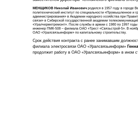
МЕНЩИКОВ Николай Иванович
родился в 1957 году в городе 
политехнический институт по специальности «Промышленное и гра
администрирования» в Академии народного хозяйства при Правит
связи» в Сибирской государственной академии телекоммуникаций
«Уралчерметремонт». После службы в армии с 1980 по 1997 годы 
инженер ПМК-508 – филиала ОАО «Трест «Связьстрой-5». В ноябр
ОАО «Уралсвязьинформ» по капитальному строительству.
Срок действия контракта с ранее занимавшим должност
филиала электросвязи ОАО «Уралсвязьинформ»
Генн
продолжит работу в ОАО «Уралсвязьинформ» в ином с