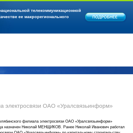
 национальной телекоммуникационной
качестве ее макрорегионального
ла электросвязи ОАО «Уралсвязьинформ»
Челябинского филиала электросвязи ОАО «Уралсвязьинформ»
года назначен Николай МЕНЩИКОВ. Ранее Николай Иванович работал
росвязи ОАО «Уралсвязьинформ» по капитальному строительству.