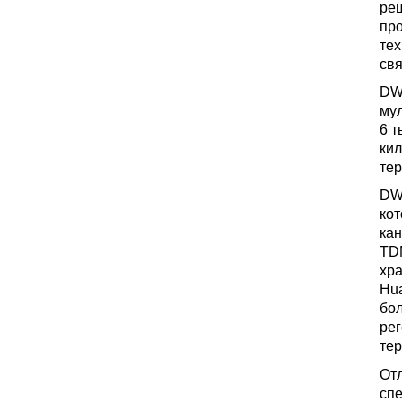
реш
про
те
свя
DW
му
6 т
кил
тер
DW
кот
кан
TDM
хр
Hu
бол
рег
тер
Отл
спе