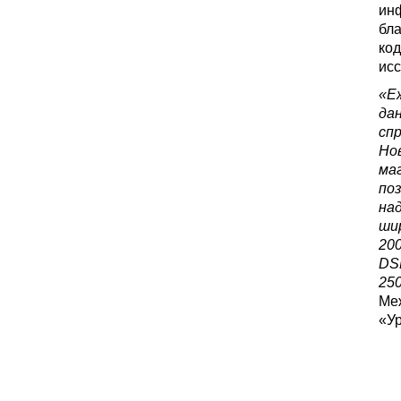
ин
бл
код
исс
«Е
дан
спр
Но
ма
поз
на
ши
20
DS
25
Ме
«У