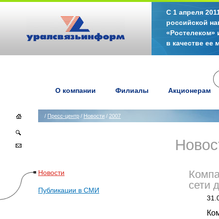
С 1 апреля 20
российской на
«Ростелеком» 
в качестве ее
О компании
Филиалы
Акционерам
/
Пресс-центр
/
Новости
/
2007
Новос
Новости
Компа
сети 
Публикации в СМИ
31.
Ком